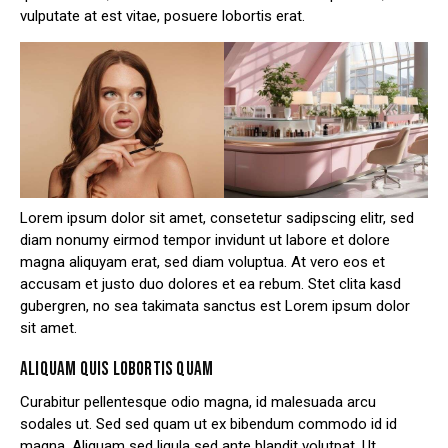
vulputate at est vitae, posuere lobortis erat.
Lorem ipsum dolor sit amet, consetetur sadipscing elitr, sed
diam nonumy eirmod tempor invidunt ut labore et dolore
magna aliquyam erat, sed diam voluptua. At vero eos et
accusam et justo duo dolores et ea rebum. Stet clita kasd
gubergren, no sea takimata sanctus est Lorem ipsum dolor
sit amet.
ALIQUAM QUIS LOBORTIS QUAM
Curabitur pellentesque odio magna, id malesuada arcu
sodales ut. Sed sed quam ut ex bibendum commodo id id
magna. Aliquam sed ligula sed ante blandit volutpat. Ut