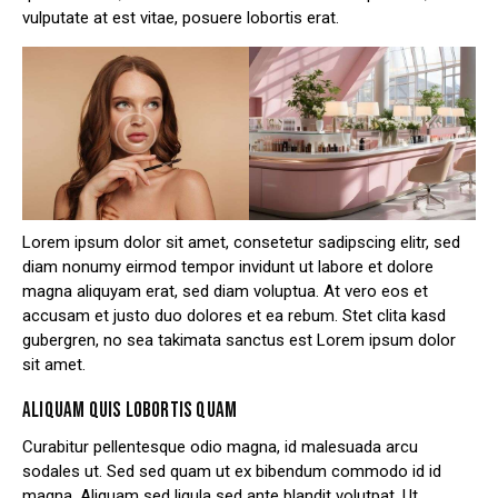
vulputate at est vitae, posuere lobortis erat.
Lorem ipsum dolor sit amet, consetetur sadipscing elitr, sed
diam nonumy eirmod tempor invidunt ut labore et dolore
magna aliquyam erat, sed diam voluptua. At vero eos et
accusam et justo duo dolores et ea rebum. Stet clita kasd
gubergren, no sea takimata sanctus est Lorem ipsum dolor
sit amet.
ALIQUAM QUIS LOBORTIS QUAM
Curabitur pellentesque odio magna, id malesuada arcu
sodales ut. Sed sed quam ut ex bibendum commodo id id
magna. Aliquam sed ligula sed ante blandit volutpat. Ut