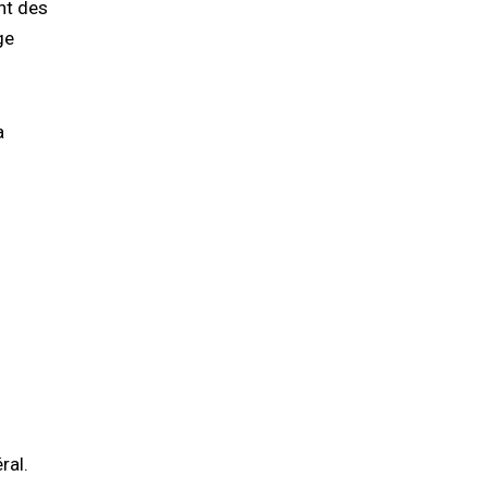
nt des
ge
a
ral.