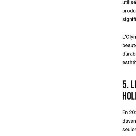
utili
produ
signif
L’Oly
beaut
durab
esthé
5. 
HOL
En 202
davan
seule