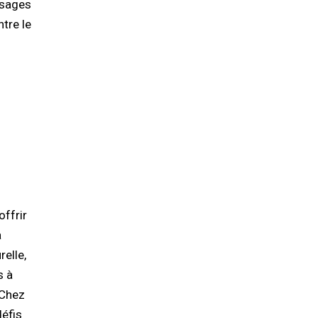
ssages
ntre le
a
relle,
s à
 Chez
défis