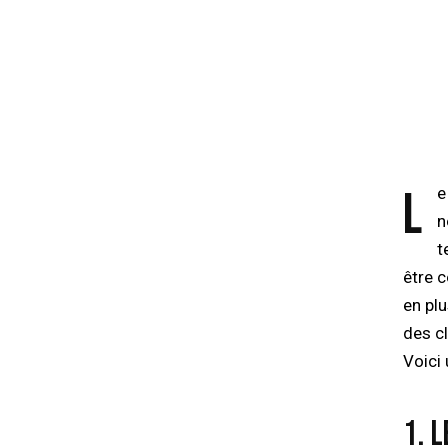
Le monde de l’esthétique évolue rapidement, influencé par les
n
t
être c
en pl
des cl
Voici 
1. 