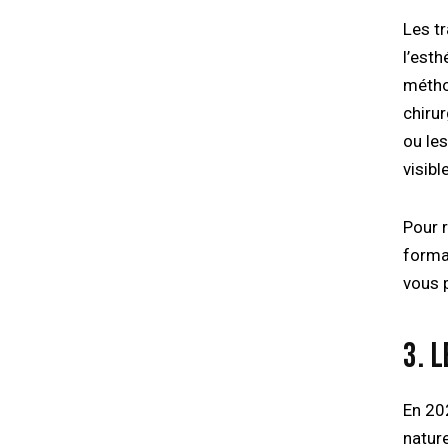
Les t
l’esth
métho
chiru
ou le
visib
Pour 
forma
vous 
3. 
En 20
nature