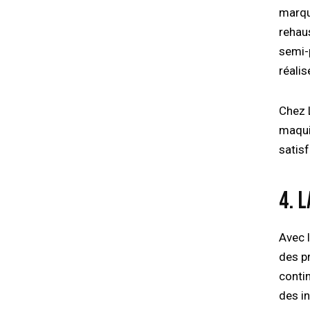
marqué
rehaus
semi-
réalis
Chez 
maqui
satisf
4. 
Avec 
des p
conti
des i