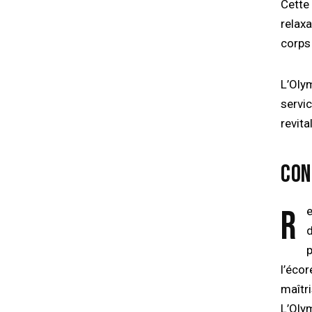
Cette
relaxa
corps 
L’Oly
servic
revita
CON
Rester au fait des tendances en esthétique est essentiel pour offrir
d
p
l’écor
maîtr
L’Oly