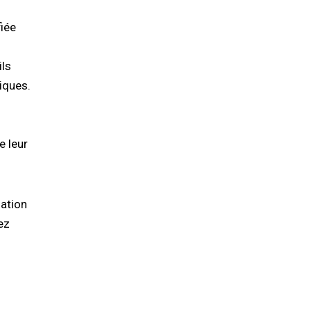
fiée
ils
iques.
e leur
sation
ez