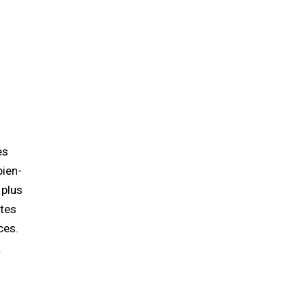
es
bien-
 plus
ntes
ces.
.