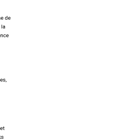
he de
 la
ence
es,
 et
ks