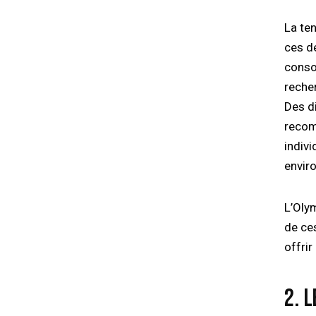
La te
ces d
conso
reche
Des d
recom
indivi
envir
L’Oly
de ce
offri
2. 