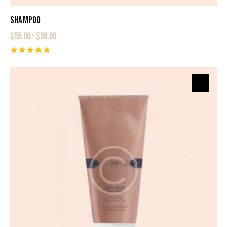
SHAMPOO
$
59.00
–
$
99.00
Rated
5.00
out of 5