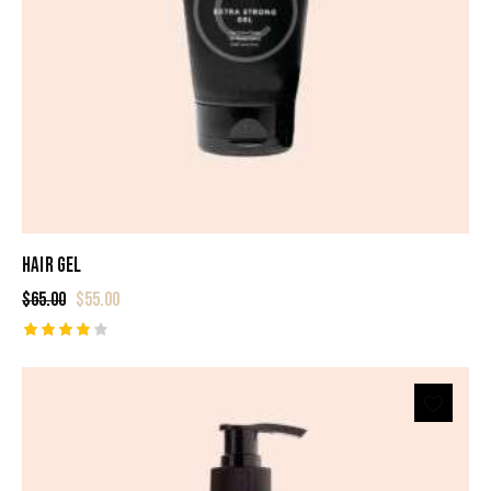
HAIR GEL
$
65.00
$
55.00
Rated
4.00
out of
5