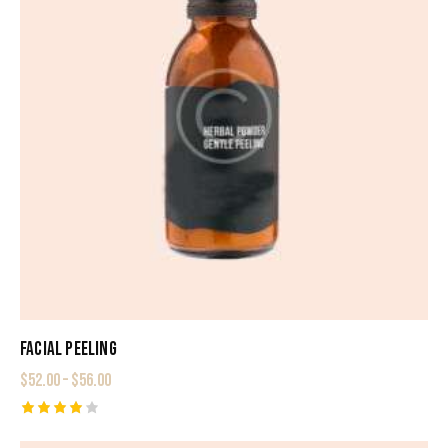
FACIAL PEELING
$
52.00
–
$
56.00
Rated