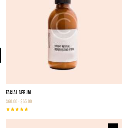
FACIAL SERUM
$
60.00
–
$
65.00
Rated
5.00
out of 5