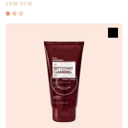
$
15.00
–
$
17.00