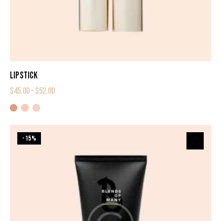
LIPSTICK
$
45.00
–
$
52.00
-15%