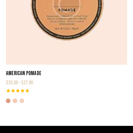
AMERICAN POMADE
$
25.00
–
$
27.00
Rated
5.00
out of 5