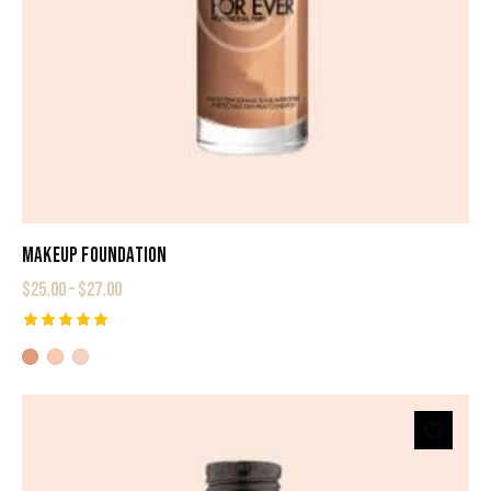
MAKEUP FOUNDATION
$
25.00
–
$
27.00
Rated
5.00
out of 5