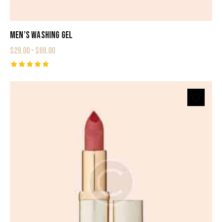
MEN’S WASHING GEL
$
29.00
–
$
69.00
Rated
5.00
out of 5