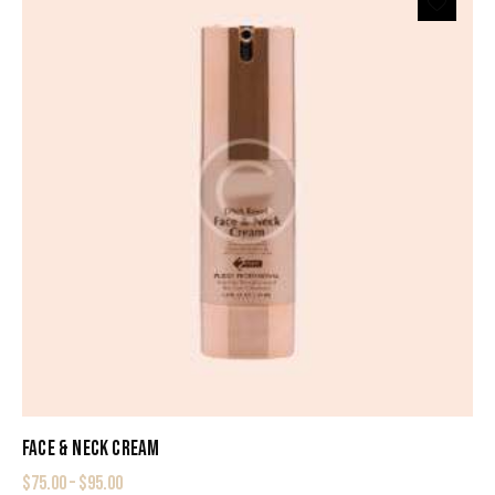
FACE & NECK CREAM
$
75.00
–
$
95.00