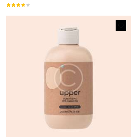
Rated
4.00
out of
5