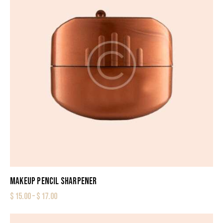
MAKEUP PENCIL SHARPENER
$
15.00
–
$
17.00