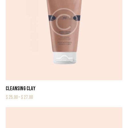
CLEANSING CLAY
$
25.00
–
$
27.00